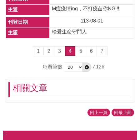
M痘疫情ing，不打疫苗你NG!!!
113-08-01
珍愛生命守門人
1
2
3
4
5
6
7
每頁筆數
/
126
相關文章
回上一頁
回最上面
:::