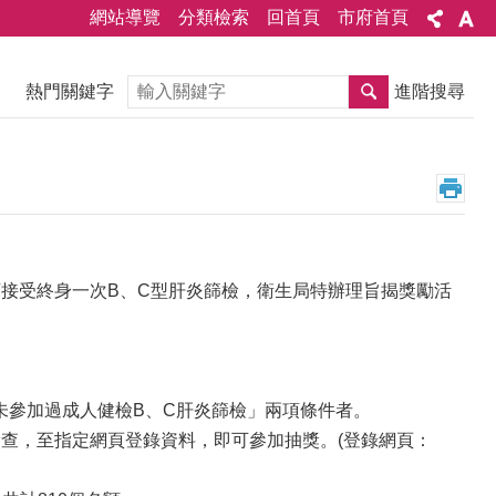
網站導覽
分類檢索
回首頁
市府首頁
搜尋
熱門關鍵字
進階搜尋
皆可接受終身一次B、C型肝炎篩檢，衛生局特辦理旨揭獎勵活
從未參加過成人健檢B、C肝炎篩檢」兩項條件者。
檢查，至指定網頁登錄資料，即可參加抽獎。(登錄網頁：