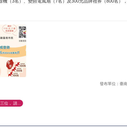
餘機（3名）、變頻電風扇（7名）及300元品牌禮券（800名），
發布單位：臺
位， 請...