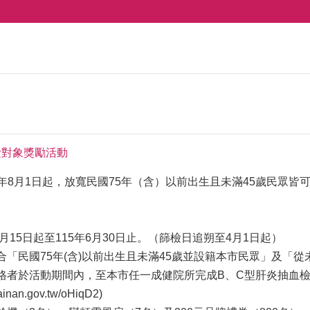
檢對象獎勵活動
4年8月1日起，放寬民國75年（含）以前出生且未滿45歲民眾
4月15日起至115年6月30日止。（篩檢日追朔至4月1日起）
符合「民國75年(含)以前出生且未滿45歲並設籍本市民眾」及「
資格者於活動期間內，至本市任一成健院所完成B、C型肝炎抽血
.gov.tw/oHiqD2)