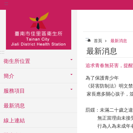
:::
跳到主要內容區塊
:::
首頁
最新消息
最新消息
:::
衛生所位置
追求青春無菸害，提醒
簡介
為了保護青少年
《菸害防制法》明文禁
服務項目
家長應多關心孩子，
最新消息
罰鍰：未滿二十歲之違
無正當理由未接受菸
線上連結
行為人為未成年者