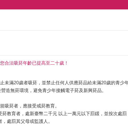
您合法吸菸年齡已提高至二十歲！
止未滿20歲者吸菸，並禁止任何人供應菸品給未滿20歲的青少
並營造無菸環境，避免青少年接觸電子菸及新興菸品。
規吸菸者，應接受戒菸教育。
教育者，處新臺幣二千元 以上一萬元以下罰鍰，並按次處罰
，處罰其父母或監護人。