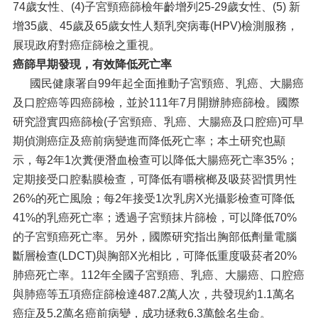
74歲女性、(4)子宮頸癌篩檢年齡增列25-29歲女性、(5) 新
增35歲、45歲及65歲女性人類乳突病毒(HPV)檢測服務，
展現政府對癌症篩檢之重視。
癌篩早期發現，有效降低死亡率
國民健康署自99年起全面推動子宮頸癌、乳癌、大腸癌
及口腔癌等四癌篩檢，並於111年7月開辦肺癌篩檢。國際
研究證實四癌篩檢(子宮頸癌、乳癌、大腸癌及口腔癌)可早
期偵測癌症及癌前病變進而降低死亡率；本土研究也顯
示，每2年1次糞便潛血檢查可以降低大腸癌死亡率35%；
定期接受口腔黏膜檢查，可降低有嚼檳榔及吸菸習慣男性
26%的死亡風險；每2年接受1次乳房X光攝影檢查可降低
41%的乳癌死亡率；透過子宮頸抹片篩檢，可以降低70%
的子宮頸癌死亡率。另外，國際研究指出胸部低劑量電腦
斷層檢查(LDCT)與胸部X光相比，可降低重度吸菸者20%
肺癌死亡率。112年全國子宮頸癌、乳癌、大腸癌、口腔癌
與肺癌等五項癌症篩檢達487.2萬人次，共發現約1.1萬名
癌症及5.2萬名癌前病變，成功拯救6.3萬餘名生命。