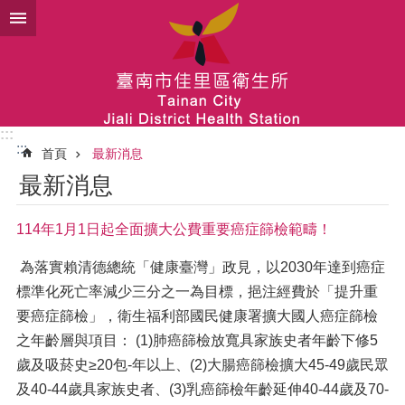
跳到主要內容區塊
:::
:::
首頁
最新消息
最新消息
114年1月1日起全面擴大公費重要癌症篩檢範疇！
為落實賴清德總統「健康臺灣」政見，以2030年達到癌症
標準化死亡率減少三分之一為目標，挹注經費於「提升重
要癌症篩檢」，衛生福利部國民健康署擴大國人癌症篩檢
之年齡層與項目： (1)肺癌篩檢放寬具家族史者年齡下修5
歲及吸菸史≥20包-年以上、(2)大腸癌篩檢擴大45-49歲民眾
及40-44歲具家族史者、(3)乳癌篩檢年齡延伸40-44歲及70-