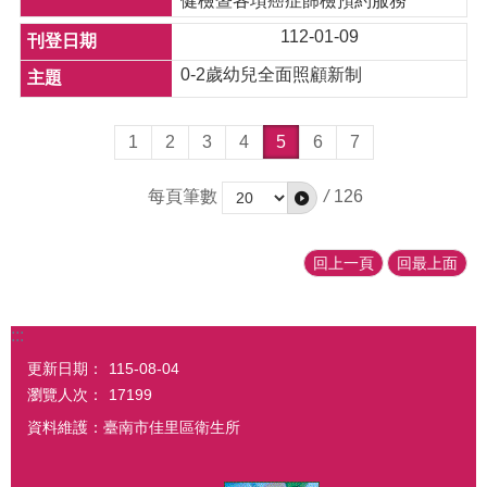
健檢暨各項癌症篩檢預約服務
112-01-09
0-2歲幼兒全面照顧新制
1
2
3
4
5
6
7
每頁筆數
/
126
回上一頁
回最上面
:::
更新日期：
115-08-04
瀏覽人次：
17199
資料維護：臺南市佳里區衛生所